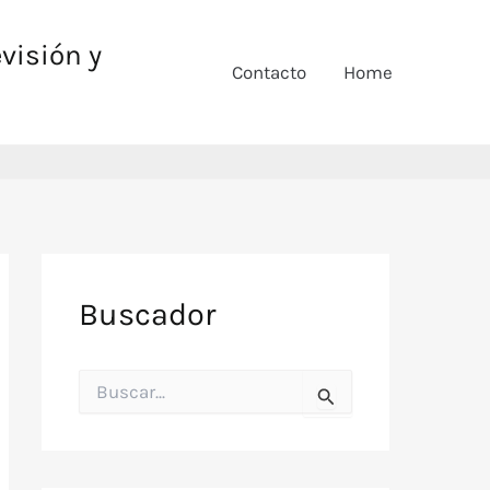
evisión y
Contacto
Home
Buscador
B
u
s
c
a
r