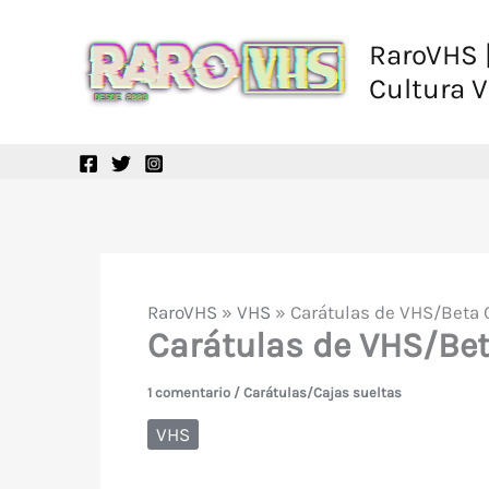
Ir
al
RaroVHS |
contenido
Cultura 
RaroVHS
»
VHS
»
Carátulas de VHS/Beta 
Carátulas de VHS/Be
1 comentario
/
Carátulas/Cajas sueltas
VHS