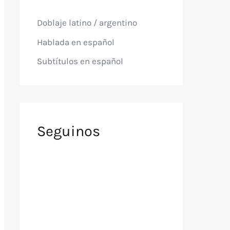
p
o
Doblaje latino / argentino
r
:
Hablada en español
Subtítulos en español
Seguinos