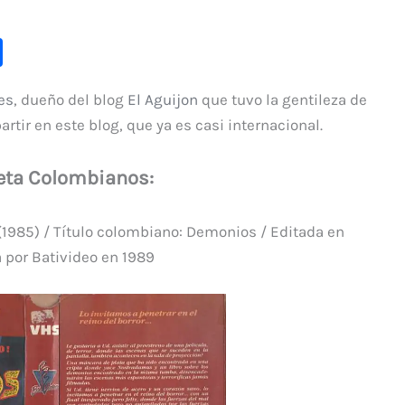
C
o
es
, dueño del blog
El Aguijon
que tuvo la gentileza de
m
r en este blog, que ya es casi internacional.
p
ar
ta Colombianos:
ti
r
985) / Título colombiano: Demonios / Editada en
 por Bativideo en 1989