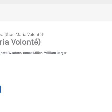
ra (Gian Maria Volonté)
ia Volonté)
hetti Western
,
Tomas Milian
,
William Berger
C
o
m