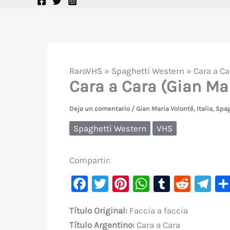
RaroVHS
»
Spaghetti Western
»
Cara a Ca
Cara a Cara (Gian Mar
Deja un comentario
/
Gian Maria Volonté
,
Italia
,
Spag
Spaghetti Western
VHS
Compartir:
F
T
Pi
W
T
R
Te
a
w
nt
h
u
e
le
Título Original:
Faccia a faccia
c
it
er
at
m
d
gr
Título
Argentino:
Cara a Cara