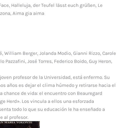
p
ace, Halleluja, der Teufel lässt euch grüßen, Le
ar
Arizona, Aima gia aima
ti
r
, William Berger, Jolanda Modio, Gianni Rizzo, Carole
lo Pazzafini, José Torres, Federico Boido, Guy Heron,
 joven profesor de la Universidad, está enfermo. Su
os años es dejar el clima húmedo y retirarse hacia el
era chance de vida: el encuentro con Beauregard
ge Herd». Los vincula a ellos una esforzada
senta todo lo que su educación le ha enseñado a
e al profesor.