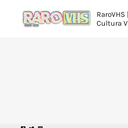
Ir
al
RaroVHS |
contenido
Cultura 