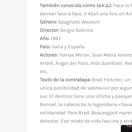
e
te
e
s
bl
di
a
También conocida como (a.k.a.)
:
Face to F
b
r
st
A
r
t
m
dernier face à face, Il était une fois en 
o
p
Género:
Spaghetti Western
o
p
Director:
Sergio Sollima
k
Año:
1967
País:
Italia y España
Actores:
Tomas Milian, Gian Maria Volonté
André, Ángel del Pozo, Aldo Sambrell, Nel
etc.
Texto de la contratapa:
Brad Fletcher, un
única posibilidad de sobrevivir por algun
sur. El destino tiene una última y pasaj
Bennet, la cabeza de la legendaria «Sava
solidaridad. Para Brad, Beauregard repre
detestar. Ese modo de vida fascina y atra