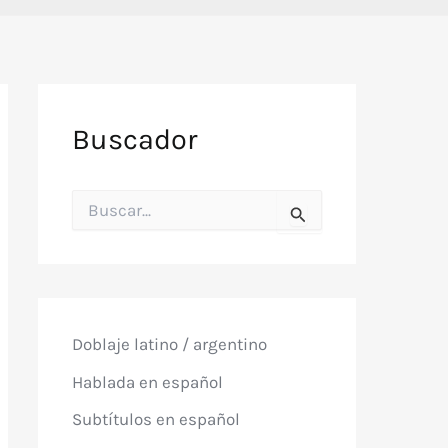
Buscador
B
u
s
c
a
r
p
o
Doblaje latino / argentino
r
:
Hablada en español
Subtítulos en español