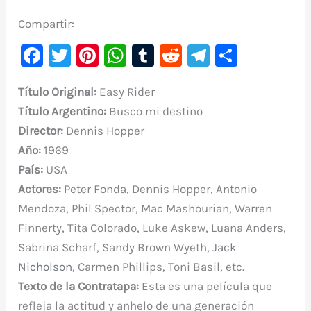
Compartir:
F
T
Pi
W
T
R
Te
C
a
w
nt
h
u
e
le
o
Título Original:
Easy Rider
c
it
er
at
m
d
gr
m
Título
Argentino:
Busco mi destino
e
te
e
s
bl
di
a
p
Director:
Dennis Hopper
b
r
st
A
r
t
m
ar
Año:
1969
o
p
ti
País:
USA
o
p
r
Actores:
Peter Fonda, Dennis Hopper, Antonio
k
Mendoza, Phil Spector, Mac Mashourian, Warren
Finnerty, Tita Colorado, Luke Askew, Luana Anders,
Sabrina Scharf, Sandy Brown Wyeth,
Jack
Nicholson
, Carmen Phillips, Toni Basil, etc.
Texto de la Contratapa:
Esta es una película que
refleja la actitud y anhelo de una generación