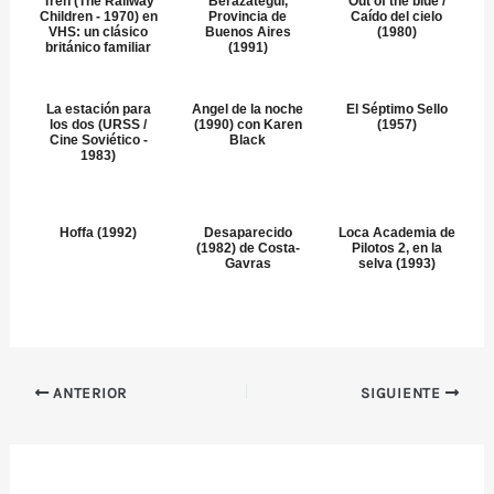
Tren (The Railway
Berazategui,
Out of the blue /
Children - 1970) en
Provincia de
Caído del cielo
VHS: un clásico
Buenos Aires
(1980)
británico familiar
(1991)
La estación para
Angel de la noche
El Séptimo Sello
los dos (URSS /
(1990) con Karen
(1957)
Cine Soviético -
Black
1983)
Hoffa (1992)
Desaparecido
Loca Academia de
(1982) de Costa-
Pilotos 2, en la
Gavras
selva (1993)
ANTERIOR
SIGUIENTE