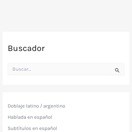
Buscador
B
u
s
c
a
r
p
Doblaje latino / argentino
o
r
Hablada en español
:
Subtítulos en español