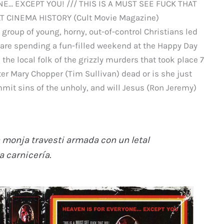
E… EXCEPT YOU! /// THIS IS A MUST SEE FUCK THAT
T CINEMA HISTORY (Cult Movie Magazine)
 group of young, horny, out-of-control Christians led
are spending a fun-filled weekend at the Happy Day
the local folk of the grizzly murders that took place 7
ster Mary Chopper (Tim Sullivan) dead or is she just
mmit sins of the unholy, and will Jesus (Ron Jeremy)
monja travesti armada con un letal
a carnicería.