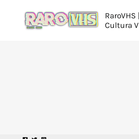
Ir
al
RaroVHS |
contenido
Cultura 