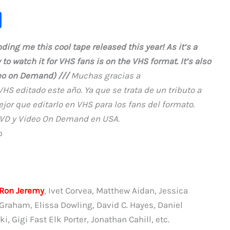
C
o
ding me this cool tape released this year! As it’s a
m
 to watch it for VHS fans is on the VHS format. It’s also
p
eo on Demand) ///
Muchas gracias a
ar
HS editado este año. Ya que se trata de un tributo a
ti
jor que editarlo en VHS para los fans del formato.
r
VD y Video On Demand en USA.
p
Ron Jeremy
, Ivet Corvea, Matthew Aidan, Jessica
Graham, Elissa Dowling, David C. Hayes, Daniel
i, Gigi Fast Elk Porter, Jonathan Cahill, etc.