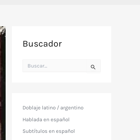
Buscador
B
u
s
c
a
r
p
o
Doblaje latino / argentino
r
:
Hablada en español
Subtítulos en español