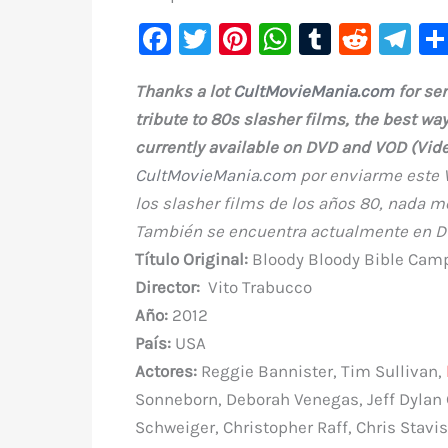
F
T
Pi
W
T
R
Te
a
w
nt
h
u
e
le
Thanks a lot
CultMovieMania.com
for sen
c
it
er
at
m
d
gr
tribute to 80s slasher films, the best way
e
te
e
s
bl
di
a
currently available on DVD and VOD (Vid
b
r
st
A
r
t
m
CultMovieMania.com
por enviarme este V
o
p
los slasher films de los años 80, nada me
o
p
También se encuentra actualmente en D
k
Título Original:
Bloody Bloody Bible Cam
Director:
Vito Trabucco
Año:
2012
País:
USA
Actores:
Reggie Bannister, Tim Sullivan,
Sonneborn, Deborah Venegas, Jeff Dylan 
Schweiger, Christopher Raff, Chris Stavisk