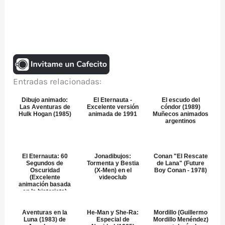
Entradas relacionadas:
Dibujo animado:
El Eternauta -
El escudo del
Las Aventuras de
Excelente versión
cóndor (1989)
Hulk Hogan (1985)
animada de 1991
Muñecos animados
argentinos
El Eternauta: 60
Jonadibujos:
Conan "El Rescate
Segundos de
Tormenta y Bestia
de Lana" (Future
Oscuridad
(X-Men) en el
Boy Conan - 1978)
(Excelente
videoclub
animación basada
en la historieta)
Aventuras en la
He-Man y She-Ra:
Mordillo (Guillermo
Luna (1983) de
Especial de
Mordillo Menéndez)