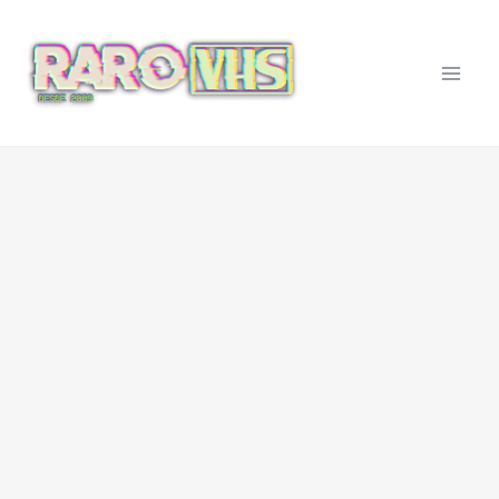
Ir
al
contenido