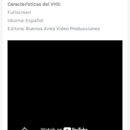
Características del VHS:
Fullscreen
Idioma: Español
Editora:
Buenos Aires Video Producciones