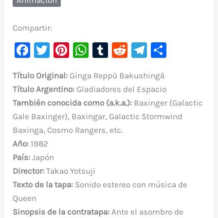
Compartir:
F
T
Pi
W
T
R
Te
C
a
w
nt
h
u
e
le
o
Título Original:
Ginga Reppū Bakushingā
c
it
er
at
m
d
gr
m
Título Argentino:
Gladiadores del Espacio
e
te
e
s
bl
di
a
p
También conocida como (a.k.a.):
Baxinger (Galactic
b
r
st
A
r
t
m
ar
Gale Baxinger), Baxingar, Galactic Stormwind
o
p
ti
Baxinga, Cosmo Rangers, etc.
o
p
r
Año:
1982
k
País:
Japón
Director:
Takao Yotsuji
Texto de la tapa:
Sonido estereo con música de
Queen
Sinopsis de la contratapa:
Ante el asombro de