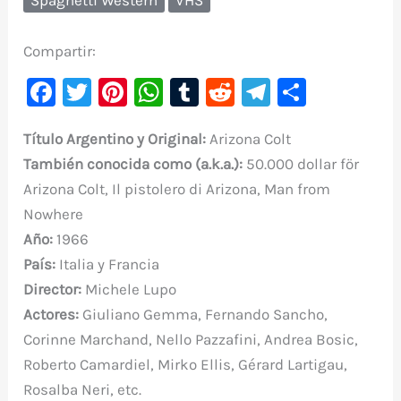
Compartir:
F
T
Pi
W
T
R
Te
C
a
w
nt
h
u
e
le
o
Título Argentino y Original:
Arizona Colt
c
it
er
at
m
d
gr
m
También conocida como (a.k.a.):
50.000 dollar för
e
te
e
s
bl
di
a
p
Arizona Colt, Il pistolero di Arizona, Man from
b
r
st
A
r
t
m
ar
Nowhere
o
p
ti
Año:
1966
o
p
r
País:
Italia y Francia
k
Director:
Michele Lupo
Actores:
Giuliano Gemma, Fernando Sancho,
Corinne Marchand, Nello Pazzafini, Andrea Bosic,
Roberto Camardiel, Mirko Ellis, Gérard Lartigau,
Rosalba Neri, etc.