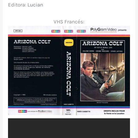
Editora
:
Lucian
VHS Francés: