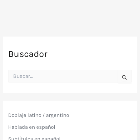
Buscador
B
u
s
c
a
r
p
Doblaje latino / argentino
o
r
Hablada en español
:
Subtítulos en español