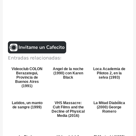
Entradas relacionadas:
Videoclub COLON
Angel de la noche
Loca Academia de
Berazategui,
(1990) con Karen
Pilotos 2, en la
Provincia de
Black
selva (1993)
Buenos Aires
(1991)
Latidos, un manto
VHS Massacre:
La Mitad Diabólica
de sangre (1999)
Cult Films and the
(2000) George
Decline of Physical
Romero
Media (2016)