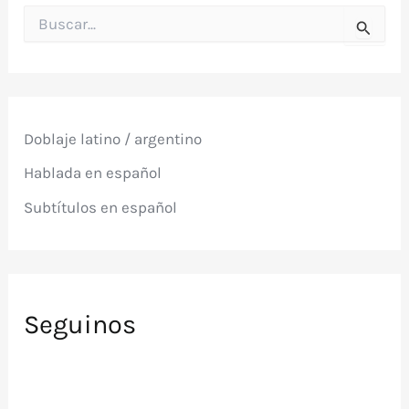
B
u
s
c
a
r
p
Doblaje latino / argentino
o
r
Hablada en español
:
Subtítulos en español
Seguinos