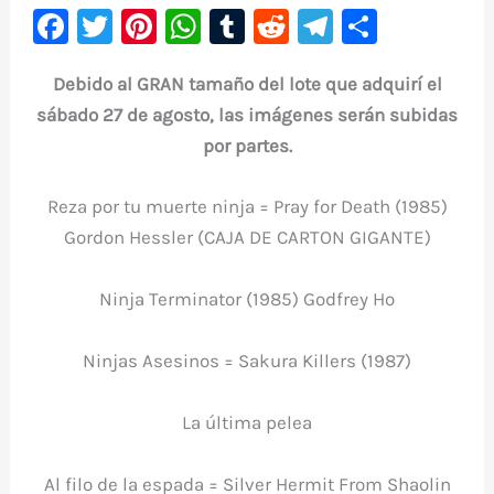
F
T
Pi
W
T
R
Te
C
a
w
nt
h
u
e
le
o
Debido al GRAN tamaño del lote que adquirí el
c
it
er
at
m
d
gr
m
sábado 27 de agosto, las imágenes serán subidas
e
te
e
s
bl
di
a
p
por partes.
b
r
st
A
r
t
m
ar
o
p
ti
Reza por tu muerte ninja = Pray for Death (1985)
o
p
r
Gordon Hessler (CAJA DE CARTON GIGANTE)
k
Ninja Terminator (1985) Godfrey Ho
Ninjas Asesinos = Sakura Killers (1987)
La última pelea
Al filo de la espada = Silver Hermit From Shaolin