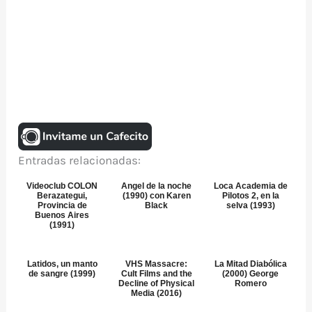
Entradas relacionadas:
Videoclub COLON
Angel de la noche
Loca Academia de
Berazategui,
(1990) con Karen
Pilotos 2, en la
Provincia de
Black
selva (1993)
Buenos Aires
(1991)
Latidos, un manto
VHS Massacre:
La Mitad Diabólica
de sangre (1999)
Cult Films and the
(2000) George
Decline of Physical
Romero
Media (2016)