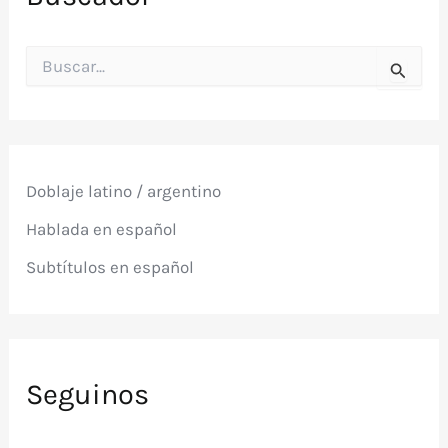
B
u
s
c
a
r
p
Doblaje latino / argentino
o
r
Hablada en español
:
Subtítulos en español
Seguinos