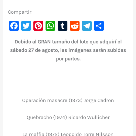
Compartir:
F
T
Pi
W
T
R
Te
C
a
w
nt
h
u
e
le
o
Debido al GRAN tamaño del lote que adquirí el
c
it
er
at
m
d
gr
m
sábado 27 de agosto, las imágenes serán subidas
e
te
e
s
bl
di
a
p
por partes.
b
r
st
A
r
t
m
ar
o
p
ti
o
p
r
k
Operación masacre (1973) Jorge Cedron
Quebracho (1974) Ricardo Wullicher
La maffia (1972) Leopoldo Torre Nilsson