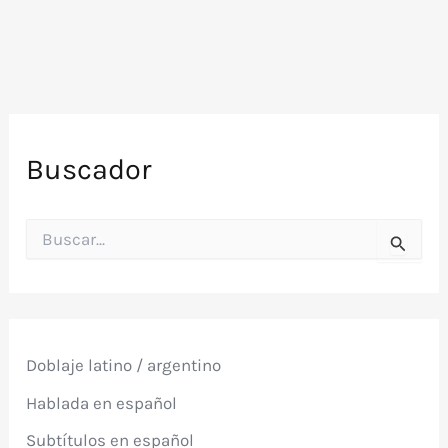
editada
en
2024
en
VHS
en
Buscador
Walmart
B
u
s
c
a
r
p
Doblaje latino / argentino
o
r
Hablada en español
:
Subtítulos en español