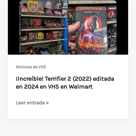
Noticias de VHS
¡Increíble! Terrifier 2 (2022) editada
en 2024 en VHS en Walmart
¡Increíble!
Leer entrada »
Terrifier
2
(2022)