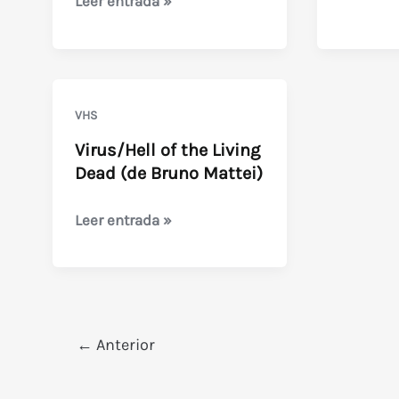
Nightmare
Leer entrada »
(Video
for
Pleasure)
SIN
VHS
CENSURA
Virus/Hell of the Living
Dead (de Bruno Mattei)
Virus/Hell
Leer entrada »
of
the
Living
Dead
(de
←
Anterior
Bruno
Mattei)