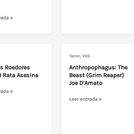
rada »
,
Terror
VHS
os Roedores
Anthropophagus: The
) Rata Asesina
Beast (Grim Reaper)
Joe D’Amato
rada »
Anthropophagus:
Leer entrada »
The
s
Beast
(Grim
Reaper)