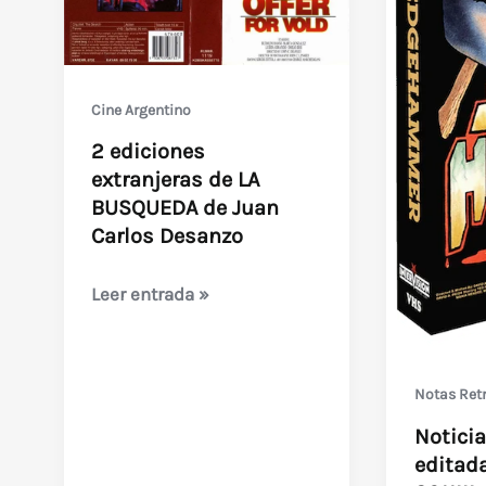
Cine Argentino
2 ediciones
extranjeras de LA
BUSQUEDA de Juan
Carlos Desanzo
2
Leer entrada »
ediciones
extranjeras
de
Notas Ret
LA
Noticia
BUSQUEDA
editad
de