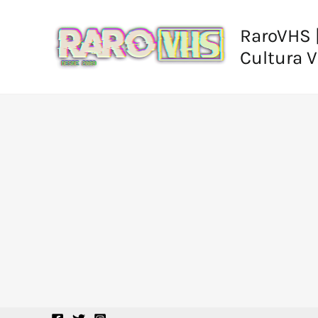
Ir
al
RaroVHS |
contenido
Cultura 