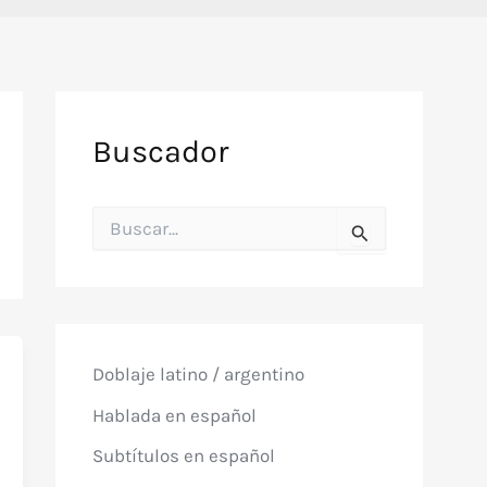
Buscador
B
u
s
c
a
r
p
o
Doblaje latino / argentino
r
:
Hablada en español
Subtítulos en español