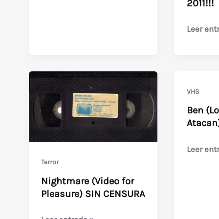
2011!!!
Juan
Carlos
Noticia:
Leer ent
Desanzo
Película
editada
en
VHS
VHS
en
Ben (L
2011!!!
Atacan
Ben
Leer ent
(Los
Terror
Roedore
Nightmare (Video for
Atacan)
Pleasure) SIN CENSURA
Rata
Asesina