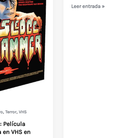
El
Leer entrada »
día
de
la
Bestia
(VHS
Japonés)
,
,
ro
Terror
VHS
: Película
a en VHS en