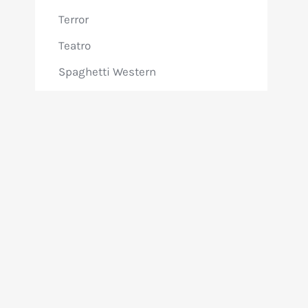
Terror
Teatro
Spaghetti Western
Western
TV
Entrevistas y colaboraciones
Memorabilia
Notas Retro
Noticias de VHS