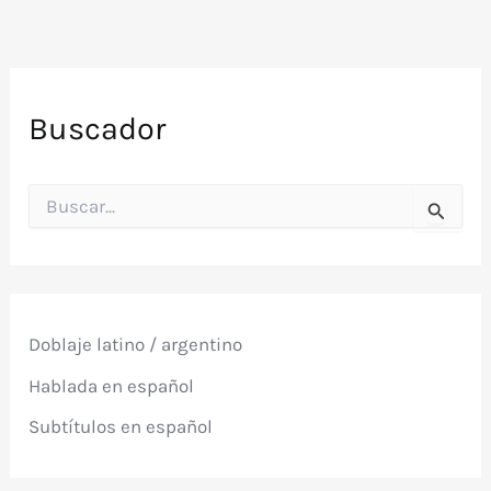
Buscador
B
u
s
c
a
r
p
Doblaje latino / argentino
o
r
Hablada en español
:
Subtítulos en español