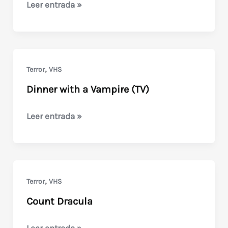
Pale
Leer entrada »
Blood
(1990)
Trailer
del
,
Terror
VHS
VHS
Dinner with a Vampire (TV)
Transmundo
Dinner
Leer entrada »
with
a
Vampire
(TV)
,
Terror
VHS
Count Dracula
Count