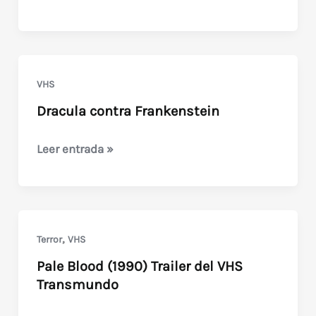
Dracula
VHS
Dracula contra Frankenstein
Dracula
Leer entrada »
contra
Frankenstein
,
Terror
VHS
Pale Blood (1990) Trailer del VHS
Transmundo