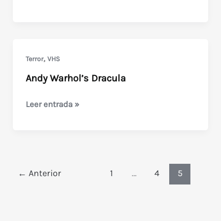
Dracula
,
Terror
VHS
Andy Warhol’s Dracula
Andy
Leer entrada »
Warhol’s
Dracula
←
Anterior
1
…
4
5