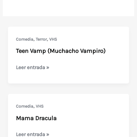
,
,
Comedia
Terror
VHS
Teen Vamp (Muchacho Vampiro)
Teen
Leer entrada »
Vamp
(Muchacho
Vampiro)
,
Comedia
VHS
Mama Dracula
Mama
Leer entrada »