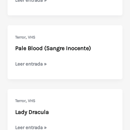
Leer entrada »
Dracula
,
Terror
VHS
Pale Blood (Sangre Inocente)
Pale
Leer entrada »
Blood
(Sangre
Inocente)
,
Terror
VHS
Lady Dracula
Lady
Leer entrada »