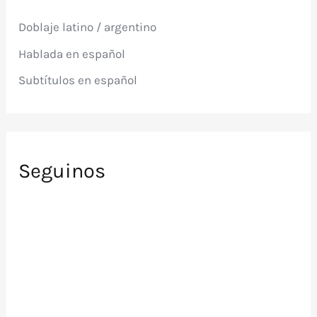
r
p
Doblaje latino / argentino
o
r
Hablada en español
:
Subtítulos en español
Seguinos