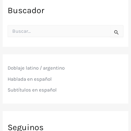
Buscador
B
u
s
c
a
r
p
Doblaje latino / argentino
o
r
Hablada en español
:
Subtítulos en español
Seguinos