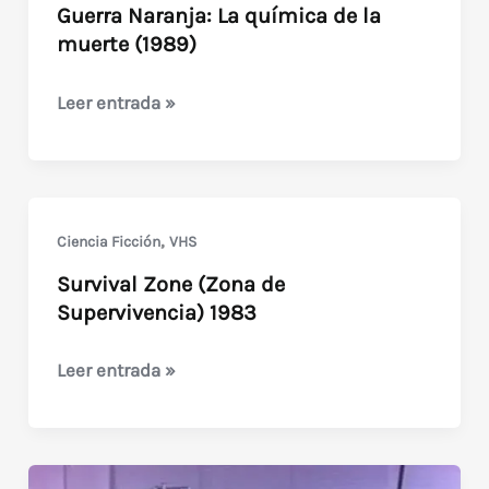
Guerra Naranja: La química de la
muerte (1989)
Guerra
Leer entrada »
Naranja:
La
química
de
,
Ciencia Ficción
VHS
la
Survival Zone (Zona de
muerte
Supervivencia) 1983
(1989)
Survival
Leer entrada »
Zone
(Zona
de