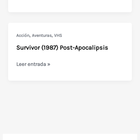
(Nukie-
1988)
Copia
de
,
,
Acción
Aventuras
VHS
E.T.
Survivor (1987) Post-Apocalipsis
africana
Survivor
Leer entrada »
(1987)
Post-
Apocalipsis