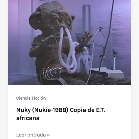
Supervivencia)
1983
Ciencia Ficción
Nuky (Nukie-1988) Copia de E.T.
africana
Nuky
Leer entrada »