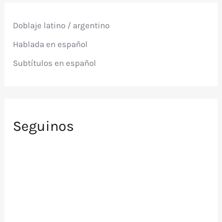
r
p
Doblaje latino / argentino
o
r
Hablada en español
:
Subtítulos en español
Seguinos