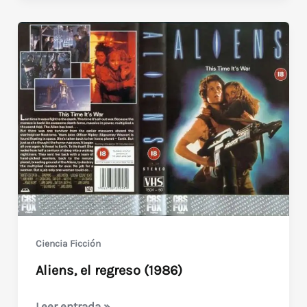
en
VHS
de
Argentina
de
Tiempo
Video
Producciones
S.A.
Ciencia Ficción
Aliens, el regreso (1986)
Aliens,
Leer entrada »