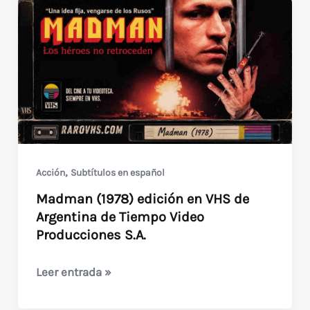
,
Acción
Subtítulos en español
Madman (1978) edición en VHS de
Argentina de Tiempo Video
Producciones S.A.
Madman
Leer entrada »
(1978)
edición