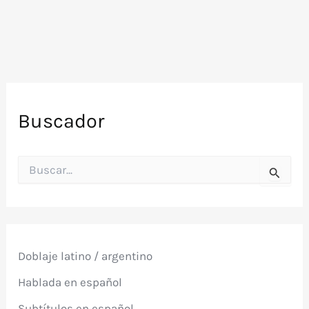
(1979)
Buscador
B
u
s
c
a
r
p
Doblaje latino / argentino
o
r
Hablada en español
:
Subtítulos en español