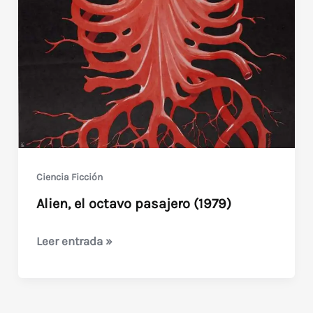
Ciencia Ficción
Alien, el octavo pasajero (1979)
Alien,
Leer entrada »
el
octavo
pasajero