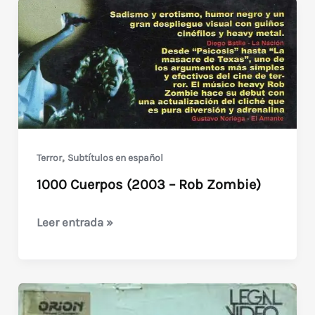
,
Terror
Subtítulos en español
1000 Cuerpos (2003 – Rob Zombie)
1000
Leer entrada »
Cuerpos
(2003
–
Rob