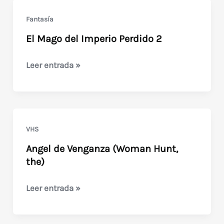
Fantasía
El Mago del Imperio Perdido 2
El
Leer entrada »
Mago
del
Imperio
Perdido
VHS
2
Angel de Venganza (Woman Hunt,
the)
Angel
Leer entrada »
de
Venganza