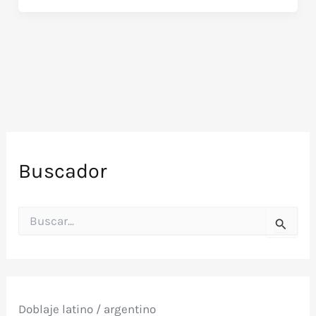
Buscador
B
u
s
c
a
r
p
Doblaje latino / argentino
o