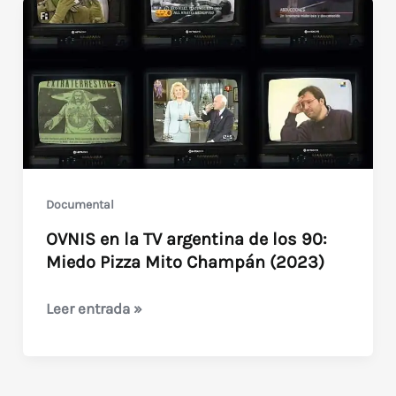
Documental
OVNIS en la TV argentina de los 90:
Miedo Pizza Mito Champán (2023)
OVNIS
Leer entrada »
en
la
TV