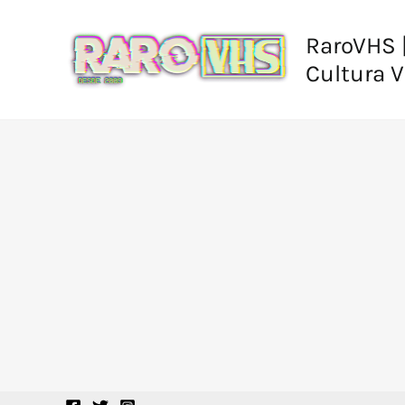
Ir
al
RaroVHS |
contenido
Cultura 