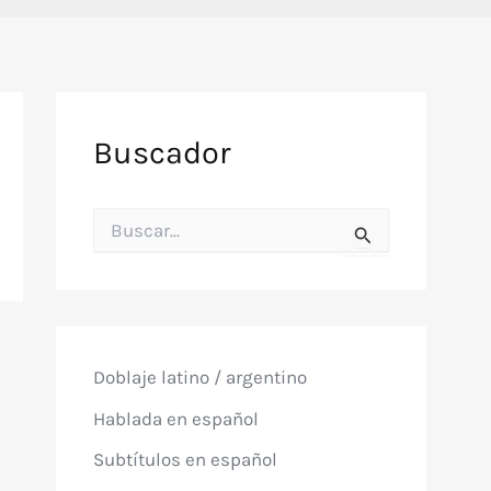
Buscador
B
u
s
c
a
r
p
o
Doblaje latino / argentino
r
:
Hablada en español
Subtítulos en español