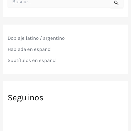
u
s
c
a
r
p
Doblaje latino / argentino
o
r
Hablada en español
:
Subtítulos en español
Seguinos