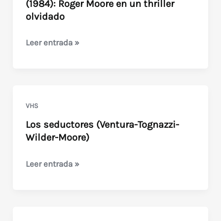
(1984): Roger Moore en un thriller
olvidado
The
Leer entrada »
Naked
Face
/
A
VHS
Cara
Los seductores (Ventura-Tognazzi-
Descubierta
Wilder-Moore)
(1984):
Roger
Los
Leer entrada »
Moore
seductores
en
(Ventura-
un
Tognazzi-
thriller
Wilder-