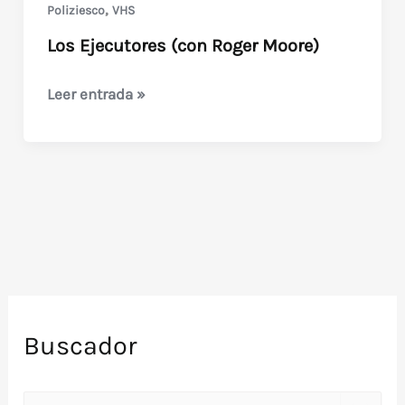
olvidado
,
Poliziesco
VHS
Moore)
Los Ejecutores (con Roger Moore)
Los
Leer entrada »
Ejecutores
(con
Roger
Moore)
Buscador
B