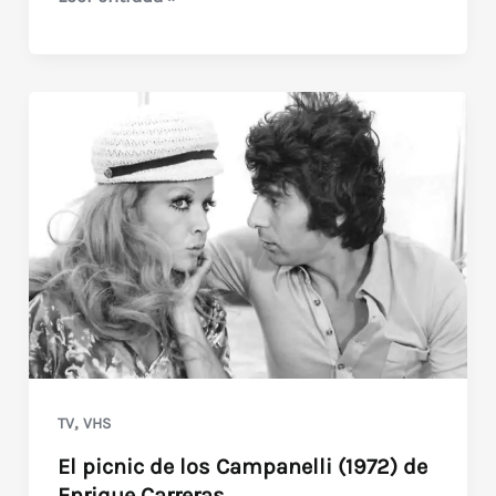
Búsqueda
(1985)
de
Juan
Carlos
Desanzo
(2
ediciones
argentinas)
,
TV
VHS
El picnic de los Campanelli (1972) de
Enrique Carreras