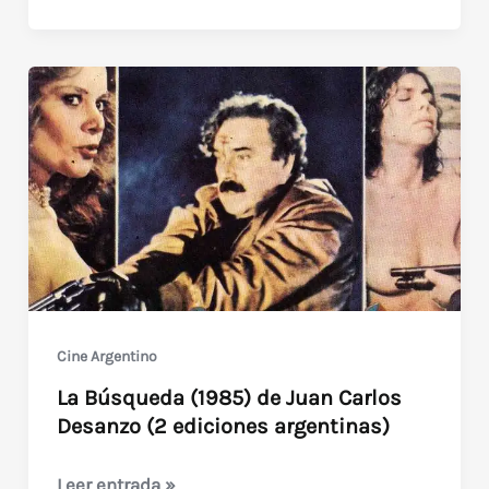
Búsqueda
(1985)
3
ediciones
extranjeras
Cine Argentino
La Búsqueda (1985) de Juan Carlos
Desanzo (2 ediciones argentinas)
La
Leer entrada »