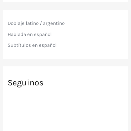
c
a
r
p
Doblaje latino / argentino
o
r
Hablada en español
:
Subtítulos en español
Seguinos