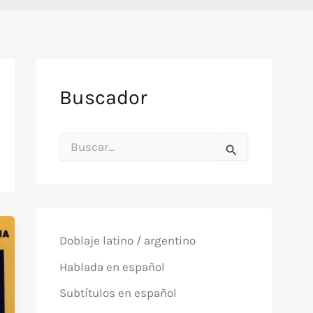
Buscador
B
u
s
c
a
r
p
o
Doblaje latino / argentino
r
:
Hablada en español
Subtítulos en español