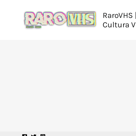
Ir
al
RaroVHS |
contenido
Cultura 