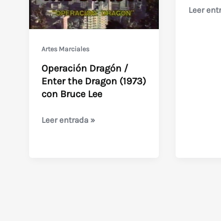
Satanic
Leer ent
Ninja
(Título
Artes Marciales
original
descono
Operación Dragón /
Enter the Dragon (1973)
con Bruce Lee
Operación
Leer entrada »
Dragón
/
Enter
the
Dragon
(1973)
con