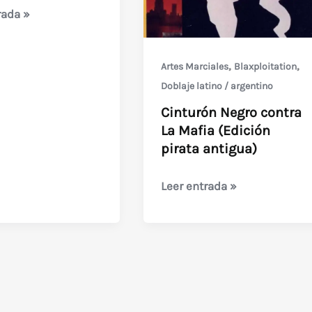
rada »
,
,
Artes Marciales
Blaxploitation
Doblaje latino / argentino
cido)
Cinturón Negro contra
La Mafia (Edición
pirata antigua)
Cinturón
Leer entrada »
Negro
contra
La
Mafia
(Edición
pirata