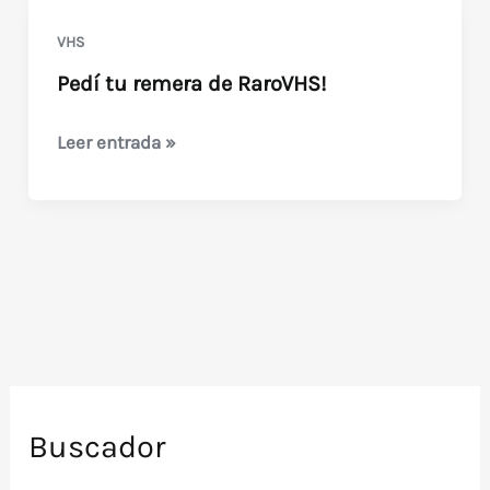
VHS
Pedí tu remera de RaroVHS!
Pedí
Leer entrada »
tu
remera
de
RaroVHS!
Buscador