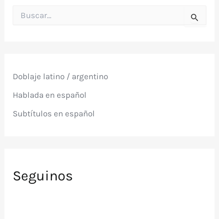
B
u
s
c
a
r
p
Doblaje latino / argentino
o
r
Hablada en español
:
Subtítulos en español
Seguinos