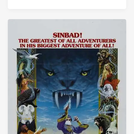
7
Viajes
de
Sinbad
(1958)