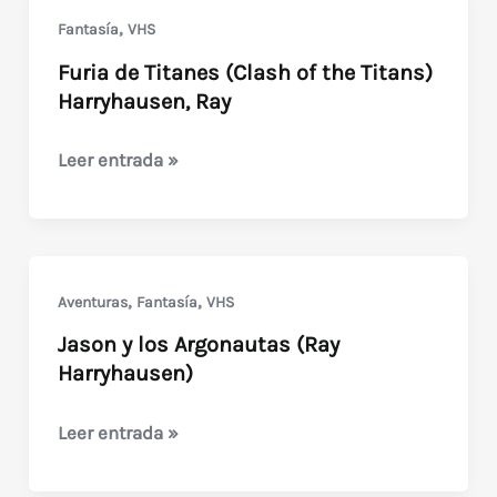
del
,
Fantasía
VHS
tigre
Furia de Titanes (Clash of the Titans)
(1977)
Harryhausen, Ray
Furia
Leer entrada »
de
Titanes
(Clash
of
,
,
Aventuras
Fantasía
VHS
the
Jason y los Argonautas (Ray
Titans)
Harryhausen)
Harryhausen,
Ray
Jason
Leer entrada »
y
los