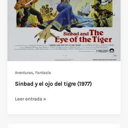
,
Aventuras
Fantasía
Sinbad y el ojo del tigre (1977)
Sinbad
Leer entrada »
y
el
ojo