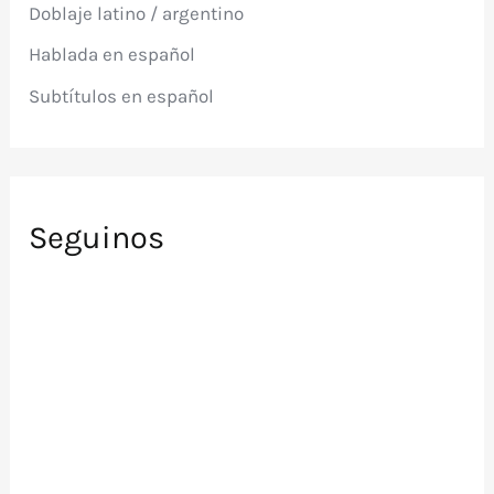
Doblaje latino / argentino
o
r
Hablada en español
:
Subtítulos en español
Seguinos