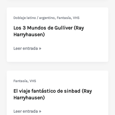
Argonautas
(Ray
,
,
Doblaje latino / argentino
Fantasía
VHS
Harryhausen)
Los 3 Mundos de Gulliver (Ray
Harryhausen)
Los
Leer entrada »
3
Mundos
de
Gulliver
,
Fantasía
VHS
(Ray
El viaje fantástico de sinbad (Ray
Harryhausen)
Harryhausen)
El
Leer entrada »