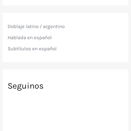
c
a
r
p
Doblaje latino / argentino
o
r
Hablada en español
:
Subtítulos en español
Seguinos