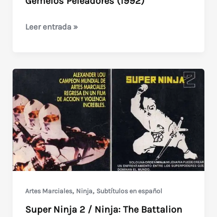
Gemelos Peleadores (1992)
Double
Leer entrada »
Trouble
/
Fighter
Twins
/
Gemelos
Peleadores
(1992)
,
,
Artes Marciales
Ninja
Subtítulos en español
Super Ninja 2 / Ninja: The Battalion