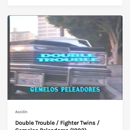
for
Me
(1990)
Producción
de
Corman
en
Argentina
Acción
Double Trouble / Fighter Twins /