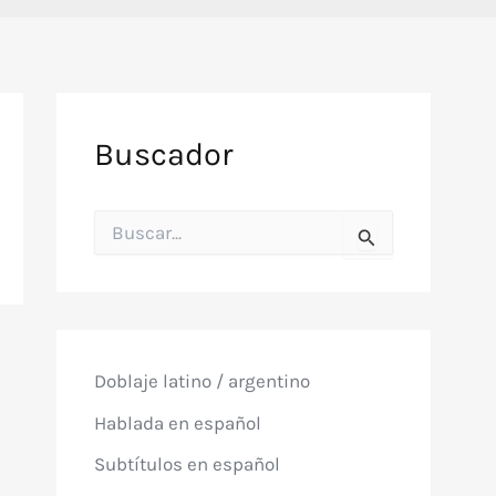
Buscador
B
u
s
c
a
r
p
o
Doblaje latino / argentino
r
:
Hablada en español
Subtítulos en español