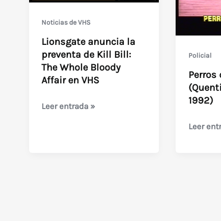
Noticias de VHS
Lionsgate anuncia la
preventa de Kill Bill:
Policial
The Whole Bloody
Perros 
Affair en VHS
(Quenti
1992)
Lionsgate
Leer entrada »
anuncia
Perros
Leer ent
la
de
preventa
la
de
Calle
Kill
(Quentin
Bill:
Tarantin
The
–
Whole