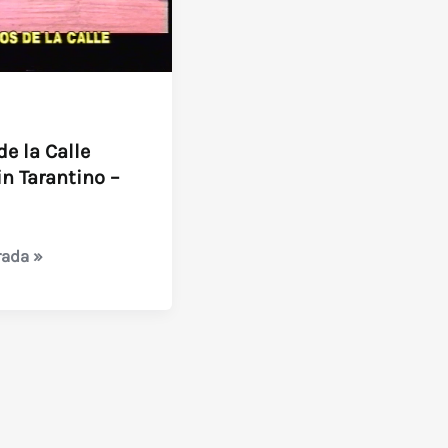
de la Calle
n Tarantino –
rada »
o