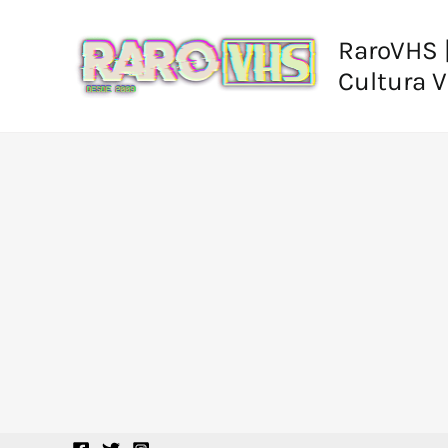
Ir
al
RaroVHS |
contenido
Cultura 