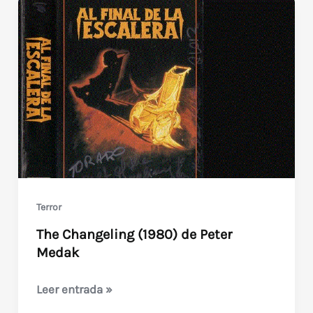
Terror
The Changeling (1980) de Peter
Medak
The
Leer entrada »
Changeling