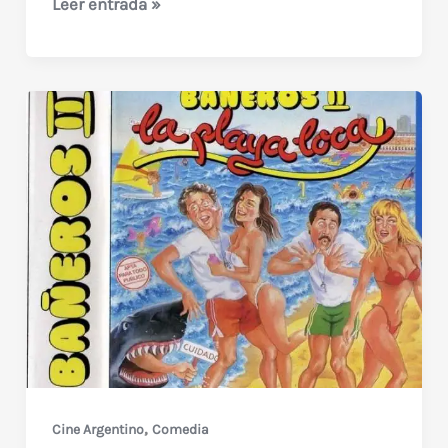
Los
Leer entrada »
Extermineitors
(1989)
Guillermo
Francella
y
Emilio
Disi
,
Cine Argentino
Comedia