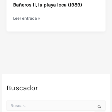
Bañeros II, la playa loca (1989)
Bañeros
Leer entrada »
II,
la
playa
loca
(1989)
Buscador
B
u