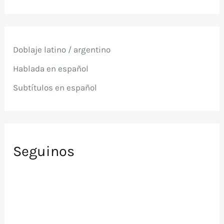
s
c
a
r
p
Doblaje latino / argentino
o
r
Hablada en español
:
Subtítulos en español
Seguinos