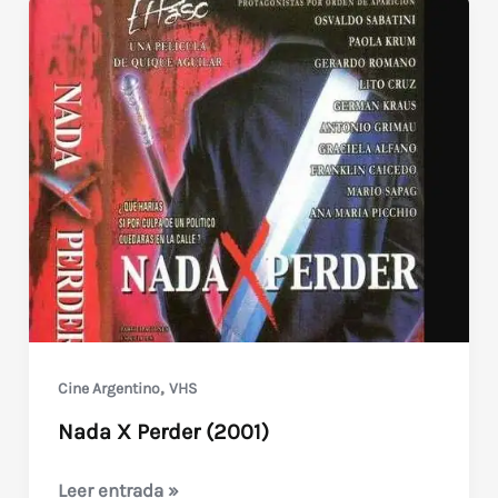
,
Cine Argentino
VHS
Nada X Perder (2001)
Nada
Leer entrada »