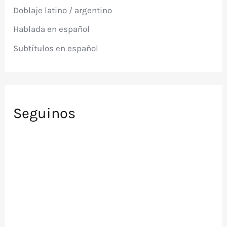
p
Doblaje latino / argentino
o
r
Hablada en español
:
Subtítulos en español
Seguinos