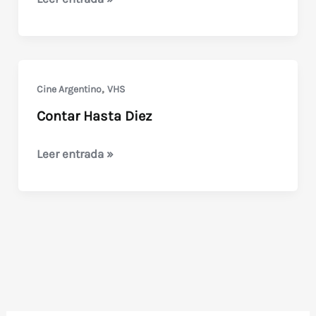
Rota
(1978)
Oscar
Barney
,
Cine Argentino
VHS
Finn
Contar Hasta Diez
Contar
Leer entrada »
Hasta
Diez