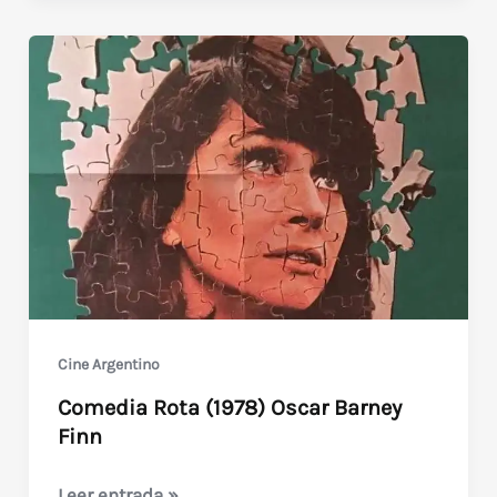
Victoria
(1992)
Cine Argentino
Comedia Rota (1978) Oscar Barney
Finn
Comedia
Leer entrada »