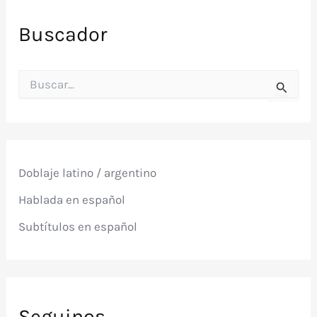
Buscador
B
u
s
c
a
r
p
Doblaje latino / argentino
o
r
Hablada en español
:
Subtítulos en español
Seguinos