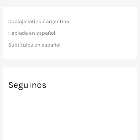
a
r
p
Doblaje latino / argentino
o
r
Hablada en español
:
Subtítulos en español
Seguinos