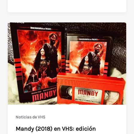
de
Luna
/
Moonstruck
(1987)
con
Cher
y
Nicolas
Cage
Noticias de VHS
Mandy (2018) en VHS: edición