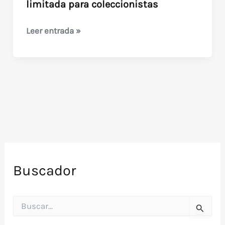
limitada para coleccionistas
Mandy
Leer entrada »
(2018)
en
VHS:
edición
limitada
para
coleccionistas
Buscador
B
u
s