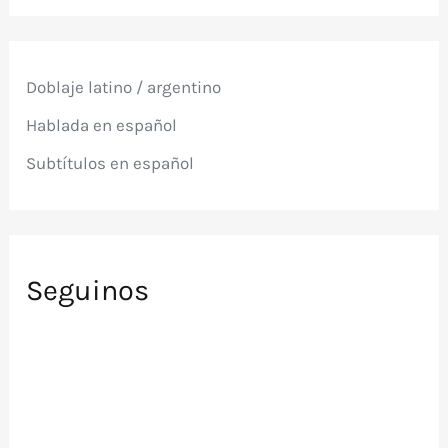
c
a
r
p
Doblaje latino / argentino
o
r
Hablada en español
:
Subtítulos en español
Seguinos