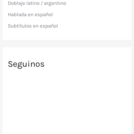
Doblaje latino / argentino
o
r
Hablada en español
:
Subtítulos en español
Seguinos