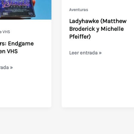
Aventuras
Ladyhawke (Matthew
Broderick y Michelle
e VHS
Pfeiffer)
rs: Endgame
 en VHS
Ladyhawke
Leer entrada »
(Matthew
s:
rada »
Broderick
e
y
Michelle
Pfeiffer)