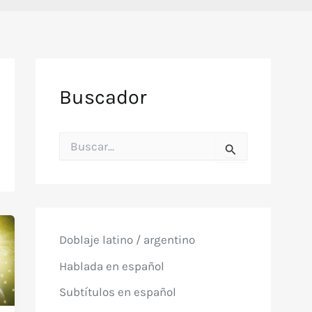
Buscador
B
u
s
c
a
r
p
o
Doblaje latino / argentino
r
:
Hablada en español
Subtítulos en español