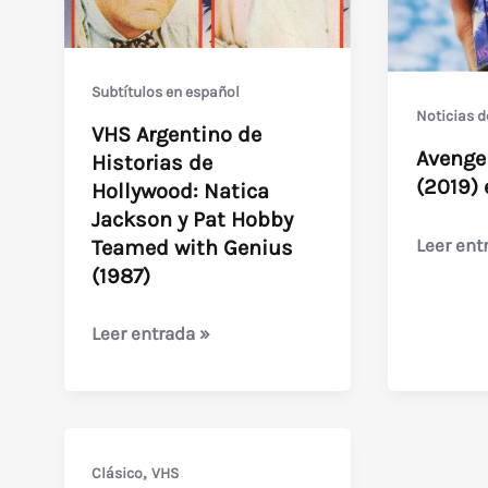
Subtítulos en español
Noticias d
VHS Argentino de
Avenge
Historias de
(2019)
Hollywood: Natica
Jackson y Pat Hobby
Avenger
Leer ent
Teamed with Genius
Endgam
(1987)
(2019)
VHS
Leer entrada »
en
Argentino
VHS
de
Historias
de
,
Clásico
VHS
Hollywood: