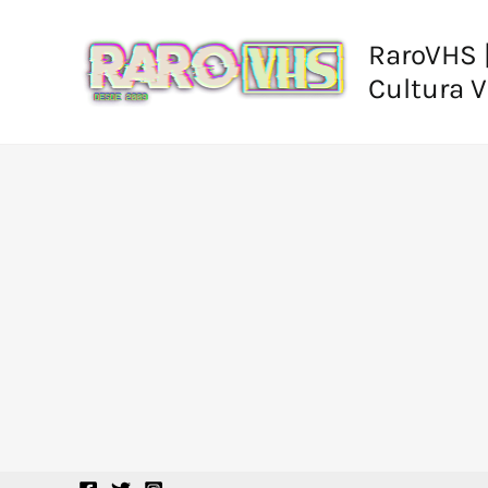
Ir
al
RaroVHS |
contenido
Cultura 