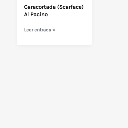
Caracortada (Scarface)
Natica
Al Pacino
Jackson
y
Caracortada
Leer entrada »
Pat
(Scarface)
Hobby
Al
Teamed
Pacino
with
Genius
(1987)