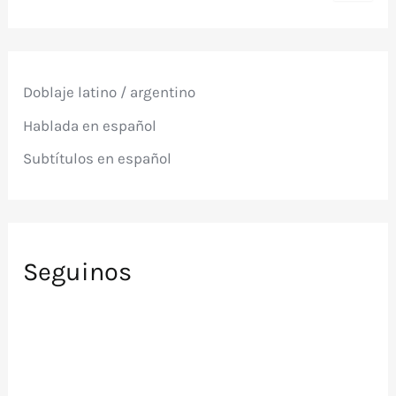
s
c
a
r
p
Doblaje latino / argentino
o
r
Hablada en español
:
Subtítulos en español
Seguinos