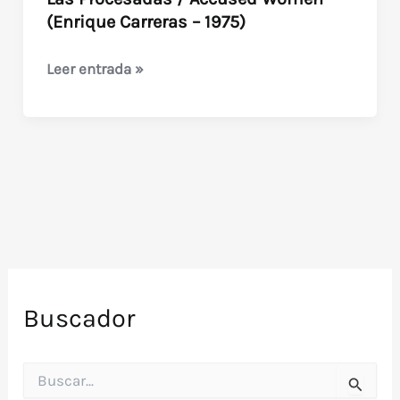
(Enrique Carreras – 1975)
Las
Leer entrada »
Procesadas
/
Accused
Women
(Enrique
Carreras
–
1975)
Buscador
B
u