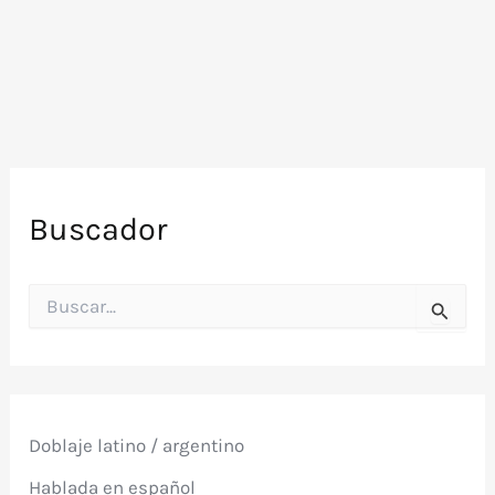
Olmedo
+
Tato
Bores)
Buscador
B
u
s
c
a
r
p
Doblaje latino / argentino
o
r
Hablada en español
: