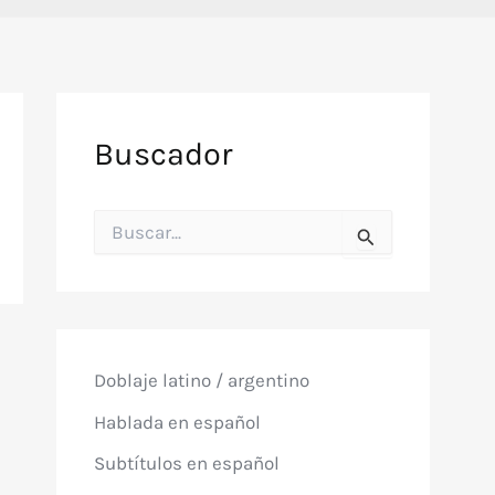
Buscador
B
u
s
c
a
r
p
o
Doblaje latino / argentino
r
:
Hablada en español
Subtítulos en español