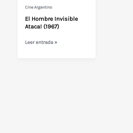
Cine Argentino
El Hombre Invisible
Ataca! (1967)
El
Leer entrada »
Hombre
Invisible
Ataca!
(1967)