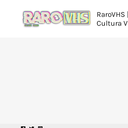
Ir
al
RaroVHS |
contenido
Cultura 