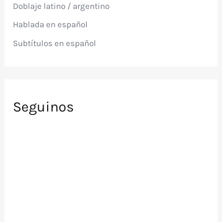
Doblaje latino / argentino
o
r
Hablada en español
:
Subtítulos en español
Seguinos