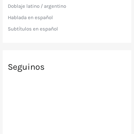
p
Doblaje latino / argentino
o
r
Hablada en español
:
Subtítulos en español
Seguinos