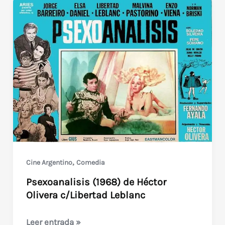
,
Cine Argentino
Comedia
Psexoanalisis (1968) de Héctor
Olivera c/Libertad Leblanc
Psexoanalisis
Leer entrada »