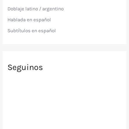
p
Doblaje latino / argentino
o
r
Hablada en español
:
Subtítulos en español
Seguinos