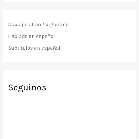
c
a
la
r
Marihuana
p
Doblaje latino / argentino
o
r
Hablada en español
:
Subtítulos en español
Seguinos