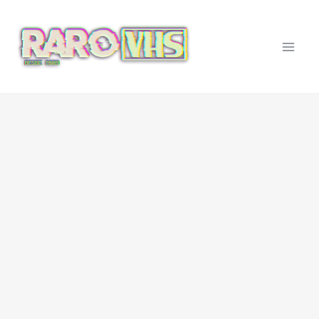
Ir
al
contenido