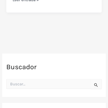
Tereré
vuelve
al
circo
(obra
completa
online)
Buscador
B
u
s
c
a
r