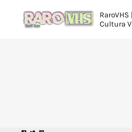
Ir
al
RaroVHS |
contenido
Cultura 