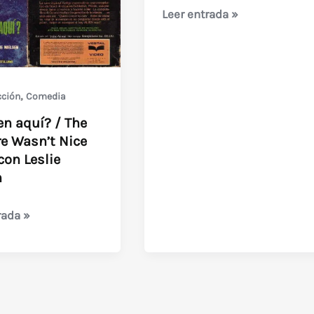
Project:
Leer entrada »
Kill
(Leslie
Nielsen)
1976
,
cción
Comedia
en aquí? / The
re Wasn’t Nice
con Leslie
n
rada »