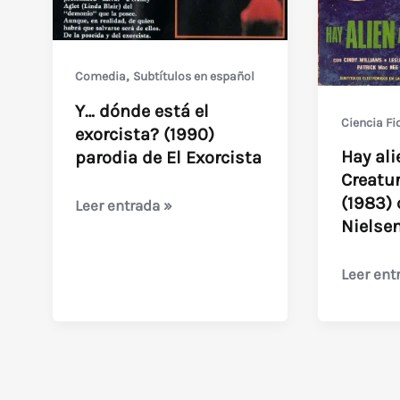
,
Comedia
Subtítulos en español
Y… dónde está el
Ciencia Fi
exorcista? (1990)
Hay ali
parodia de El Exorcista
Creatu
(1983) 
Y…
Leer entrada »
Nielse
dónde
está
Hay
Leer ent
el
alien
exorcista?
aquí?
(1990)
/
parodia
The
de
Creature