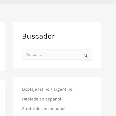
Buscador
B
u
s
c
a
r
p
o
Doblaje latino / argentino
r
:
Hablada en español
Subtítulos en español