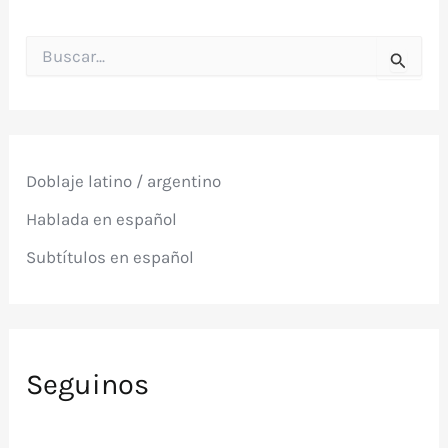
B
u
s
c
a
r
p
Doblaje latino / argentino
o
r
Hablada en español
:
Subtítulos en español
Seguinos