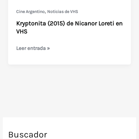
,
Cine Argentino
Noticias de VHS
Kryptonita (2015) de Nicanor Loreti en
VHS
Kryptonita
Leer entrada »
(2015)
de
Nicanor
Loreti
en
VHS
Buscador