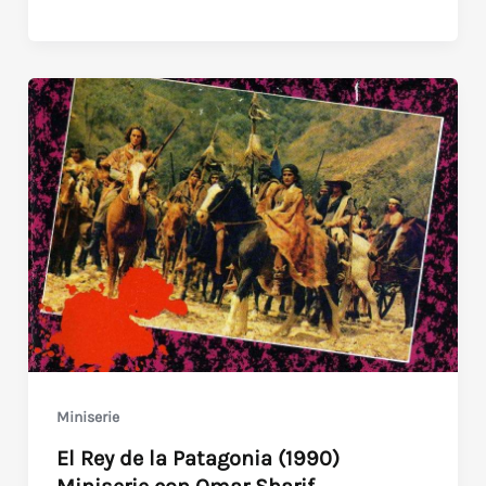
nueva
cigarra
(1977)
con
Olga
Zubarry
Miniserie
El Rey de la Patagonia (1990)