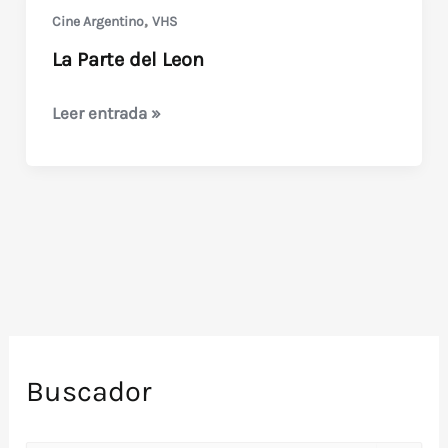
–
,
Cine Argentino
VHS
1973)
La Parte del Leon
La
Leer entrada »
Parte
del
Leon
Buscador