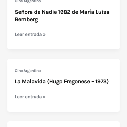
Cine Argentino
Señora de Nadie 1982 de María Luisa
Bemberg
Señora
Leer entrada »
de
Nadie
1982
de
Cine Argentino
María
La Malavida (Hugo Fregonese – 1973)
Luisa
Bemberg
La
Leer entrada »
Malavida
(Hugo
Fregonese