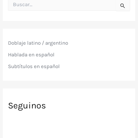
B
u
s
c
a
r
p
Doblaje latino / argentino
o
r
Hablada en español
:
Subtítulos en español
Seguinos