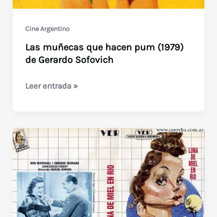
Cine Argentino
Las muñecas que hacen pum (1979)
de Gerardo Sofovich
Las
Leer entrada »
muñecas
que
hacen
pum
(1979)
de
Gerardo
Sofovich