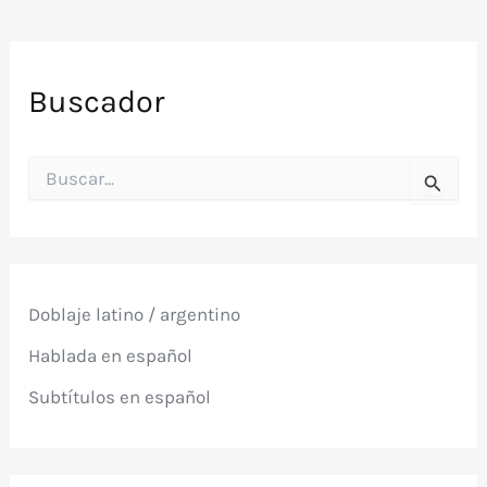
(Manuel
Romero
–
Buscador
1940)
B
u
s
c
a
r
p
Doblaje latino / argentino
o
r
Hablada en español
:
Subtítulos en español