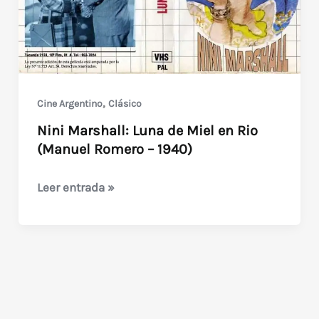
,
Cine Argentino
Clásico
Nini Marshall: Luna de Miel en Rio
(Manuel Romero – 1940)
Nini
Leer entrada »
Marshall:
Luna
de
Miel
en
Rio