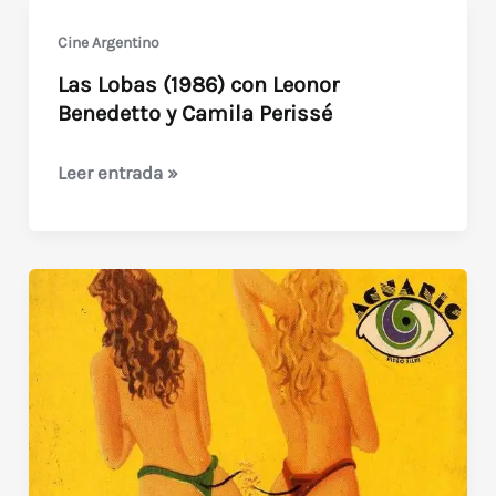
Cine Argentino
Las Lobas (1986) con Leonor
Benedetto y Camila Perissé
Las
Leer entrada »
Lobas
(1986)
con
Leonor
Benedetto
y
Camila
Perissé