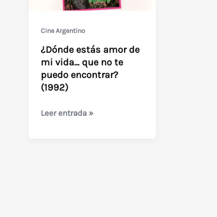
Cine Argentino
¿Dónde estás amor de
mi vida… que no te
puedo encontrar?
(1992)
¿Dónde
Leer entrada »
estás
amor
de
mi
vida…
que
no