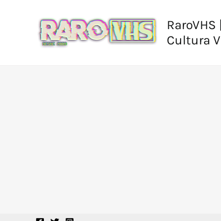
Ir
al
RaroVHS |
contenido
Cultura 