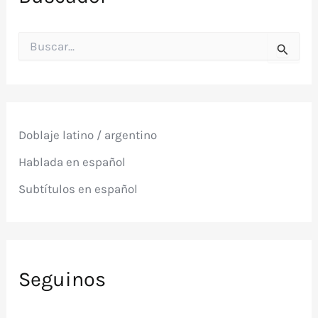
JUAN
PABLO
B
u
s
c
a
r
p
Doblaje latino / argentino
o
r
Hablada en español
:
Subtítulos en español
Seguinos