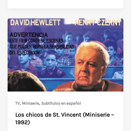
en
el
Vaticano
/
Morte
in
Vaticano
(1982)
raro
thriller
italiano
en
VHS
,
,
TV
Miniserie
Subtítulos en español
Los chicos de St. Vincent (Miniserie –
1992)