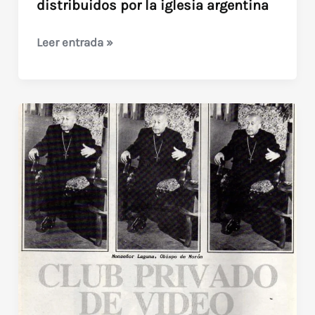
distribuidos por la iglesia argentina
3
Leer entrada »
documentales
anti-
aborto
distribuidos
por
la
iglesia
argentina