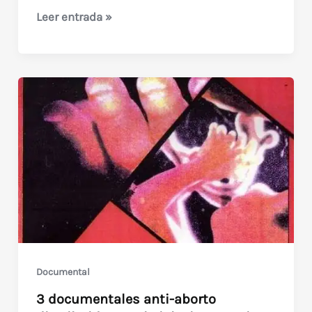
Los
Leer entrada »
chicos
de
St.
Vincent
(Miniserie
–
1992)
Documental
3 documentales anti-aborto