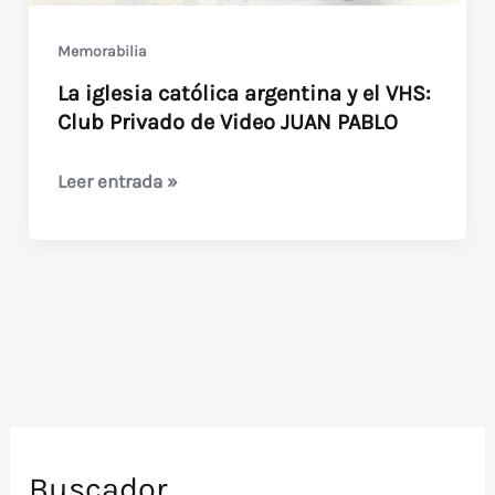
Memorabilia
La iglesia católica argentina y el VHS:
Club Privado de Video JUAN PABLO
La
Leer entrada »
iglesia
católica
argentina
y
el
VHS:
Club
Privado
de
Buscador
Video