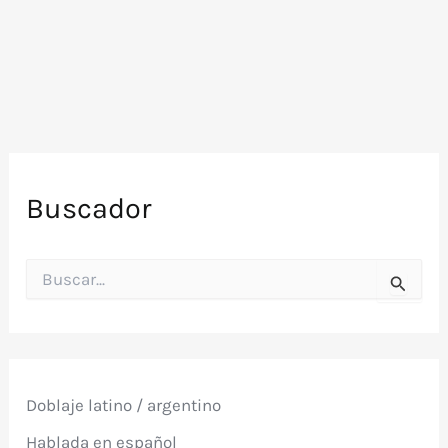
Increible
Hulk
(1990)
Lou
Ferrigno
Buscador
B
u
s
c
a
r
p
Doblaje latino / argentino
o
r
Hablada en español
: