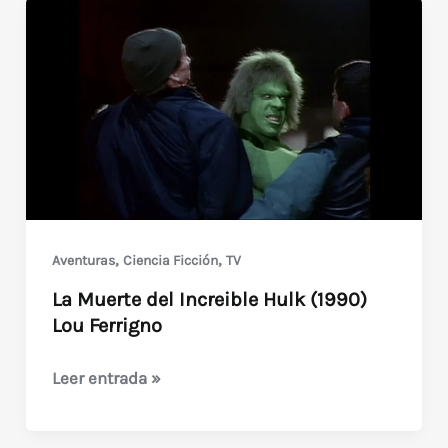
,
,
Aventuras
Ciencia Ficción
TV
La Muerte del Increible Hulk (1990)
Lou Ferrigno
La
Leer entrada »
Muerte
del