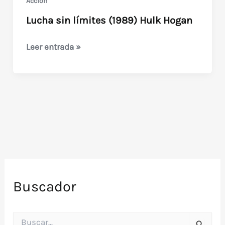
Acción
Lucha sin límites (1989) Hulk Hogan
Lucha
Leer entrada »
sin
límites
(1989)
Hulk
Hogan
Buscador
B