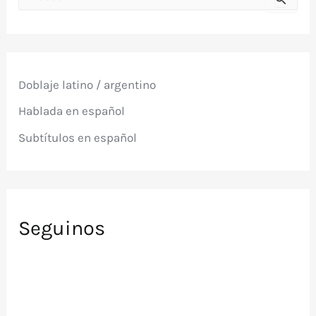
u
s
c
a
r
p
Doblaje latino / argentino
o
r
Hablada en español
:
Subtítulos en español
Seguinos