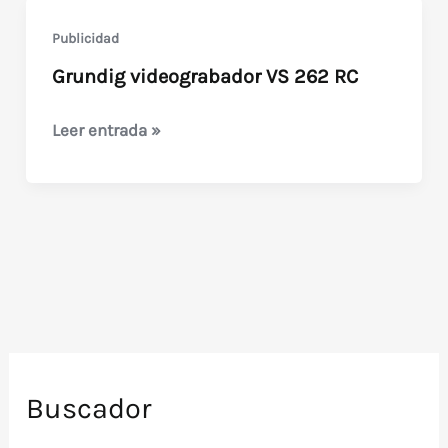
Publicidad
Grundig videograbador VS 262 RC
Grundig
Leer entrada »
videograbador
VS
262
RC
Buscador