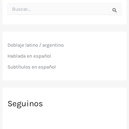
B
u
s
c
a
r
p
Doblaje latino / argentino
o
r
Hablada en español
:
Subtítulos en español
Seguinos